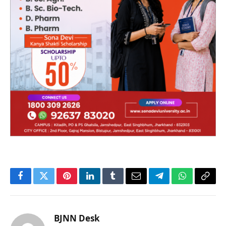
Facebook
Twitter
Pinterest
LinkedIn
Tumblr
Email
Telegram
WhatsApp
Copy
Link
BJNN Desk