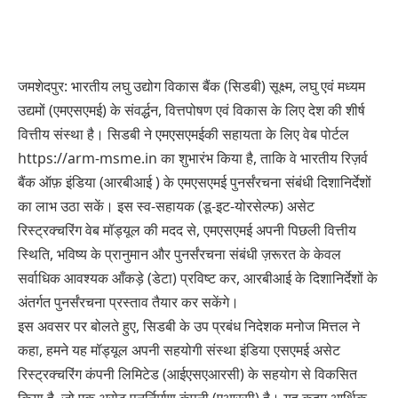
जमशेदपुर: भारतीय लघु उद्योग विकास बैंक (सिडबी) सूक्ष्म, लघु एवं मध्यम
उद्यमों (एमएसएमई) के संवर्द्धन, वित्तपोषण एवं विकास के लिए देश की शीर्ष
वित्तीय संस्था है। सिडबी ने एमएसएमईकी सहायता के लिए वेब पोर्टल
https://arm-msme.in का शुभारंभ किया है, ताकि वे भारतीय रिज़र्व
बैंक ऑफ़ इंडिया (आरबीआई ) के एमएसएमई पुनर्संरचना संबंधी दिशानिर्देशों
का लाभ उठा सकें। इस स्व-सहायक (डू-इट-योरसेल्फ) असेट
रिस्ट्रक्चरिंग वेब मॉड्यूल की मदद से, एमएसएमई अपनी पिछली वित्तीय
स्थिति, भविष्य के प्रानुमान और पुनर्संरचना संबंधी ज़रूरत के केवल
सर्वाधिक आवश्यक आँकड़े (डेटा) प्रविष्ट कर, आरबीआई के दिशानिर्देशों के
अंतर्गत पुनर्संरचना प्रस्ताव तैयार कर सकेंगे।
इस अवसर पर बोलते हुए, सिडबी के उप प्रबंध निदेशक मनोज मित्तल ने
कहा, हमने यह मॉड्यूल अपनी सहयोगी संस्था इंडिया एसएमई असेट
रिस्ट्रक्चरिंग कंपनी लिमिटेड (आईएसएआरसी) के सहयोग से विकसित