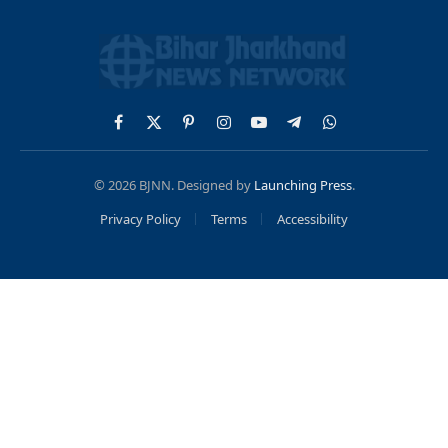
Facebook
X
Pinterest
Instagram
YouTube
Telegram
WhatsApp
(Twitter)
© 2026 BJNN. Designed by
Launching Press
.
Privacy Policy
Terms
Accessibility