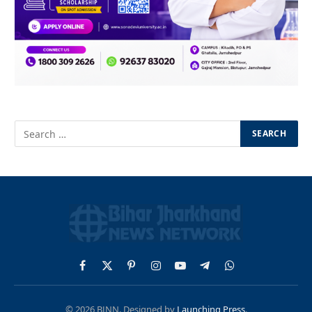
Facebook
X
Pinterest
Instagram
YouTube
Telegram
WhatsApp
(Twitter)
© 2026 BJNN. Designed by
Launching Press
.