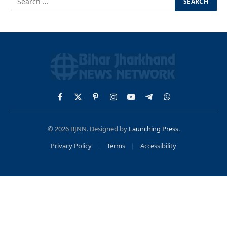
Facebook
X
Pinterest
Instagram
YouTube
Telegram
WhatsApp
(Twitter)
© 2026 BJNN. Designed by
Launching Press
.
Privacy Policy
Terms
Accessibility