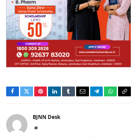
Facebook
Twitter
Pinterest
LinkedIn
Tumblr
Email
Telegram
WhatsApp
Copy
Link
BJNN Desk
Website