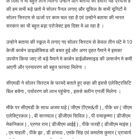
के दिशा मे भी बहुत लाभ मिलेगा उन्होने आगे बताया की हमारा यह प्रयास है
की हम सभी बड़े छतो मे सोलर पैनल लगाए और यूसिल के सभी यूनिटों मे
सोलर सिस्टम से ऊर्जा पर काम चल रहा है एवं उन्होने बताया की भारत
सरकार का भी बहुत बड़ा प्रोजेक्ट इस दिशा मे आ रहा है ।
उन्होने बताया की स्कूल मे लगाए गए सोलर सिस्टम से केवल तीन घंटे मे 10
केजी कार्बन डाइओक्सिड की बचत हुई और अगर वृहत पैमाने मे इसका
उपयोग किया जाए तो बड़े पैमाने मे कार्बन डाईऑक्साइड की उत्सर्जन मे कमी
आएगी और प्रयावरण को बहुत फायदा मिलेगा ।
सीएमडी ने सोलर सिस्टम के फायदे बताते हुए कहा की इससे एलेक्ट्रिसिटि
बिल बचेगा , पर्यावरण को लाभ पहुंचेगा , इससे क्लीन एनर्जी मिलेगा ।
मौके पर सीएमडी के साथ अजय घड़े ( जीएम टीएस&पी ) , पीके धर ( जीएम
एलेक्ट्रिकल ) , बी सानयाल ( डीजीएम सिविल ) , पी रामाकृष्णा ( डीजीएम
मेकनिकल ) , प्रणव राय ( डीजीएम आईई ) , पीके पारही ( डीजीएम माइंस )
, एम माहली , पीके झा , डी हांसदा , एमके सिंह एवं कमलेश कुमार ( प्राचार्य