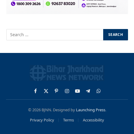
Facebook
X
Pinterest
Instagram
YouTube
Telegram
WhatsApp
(Twitter)
© 2026 BJNN. Designed by
Launching Press
.
Privacy Policy
Terms
Accessibility