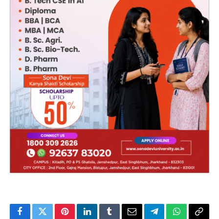
Facebook
Twitter
Pinterest
LinkedIn
Tumblr
Email
Telegram
WhatsApp
Copy