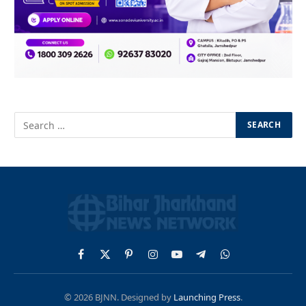
Facebook
X
Pinterest
Instagram
YouTube
Telegram
WhatsApp
(Twitter)
© 2026 BJNN. Designed by
Launching Press
.