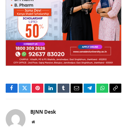
Facebook
Twitter
Pinterest
LinkedIn
Tumblr
Email
Telegram
WhatsApp
Copy
Link
BJNN Desk
Website