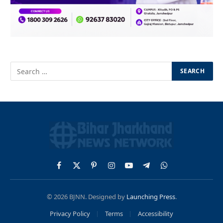
Facebook
X
Pinterest
Instagram
YouTube
Telegram
WhatsApp
(Twitter)
© 2026 BJNN. Designed by
Launching Press
.
Privacy Policy
Terms
Accessibility