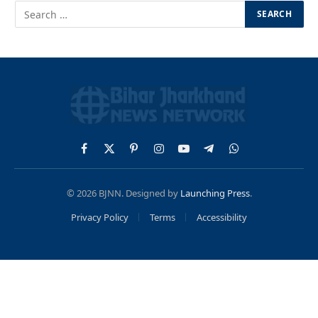
Facebook
X
Pinterest
Instagram
YouTube
Telegram
WhatsApp
(Twitter)
© 2026 BJNN. Designed by
Launching Press
.
Privacy Policy
Terms
Accessibility