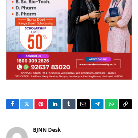
Facebook
Twitter
Pinterest
LinkedIn
Tumblr
Email
Telegram
WhatsApp
Copy
Link
BJNN Desk