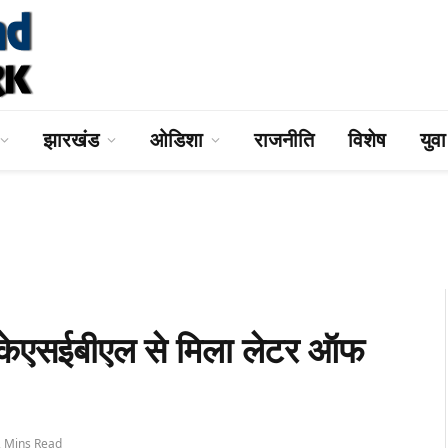
झारखंड
ओडिशा
राजनीति
विशेष
युव
ेएसईबीएल से मिला लेटर ऑफ
2 Mins Read