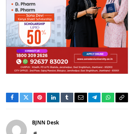
Facebook
Twitter
Pinterest
LinkedIn
Tumblr
Email
Telegram
WhatsApp
Copy
Link
BJNN Desk
Website