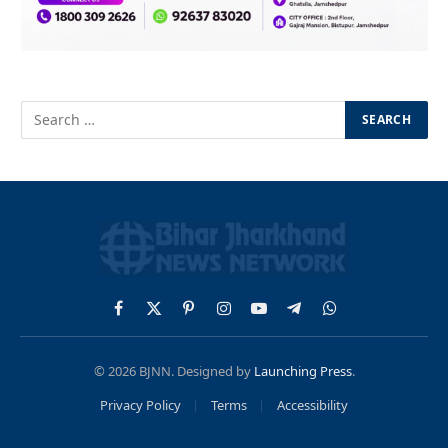
Facebook
X
Pinterest
Instagram
YouTube
Telegram
WhatsApp
(Twitter)
© 2026 BJNN. Designed by
Launching Press
.
Privacy Policy
Terms
Accessibility