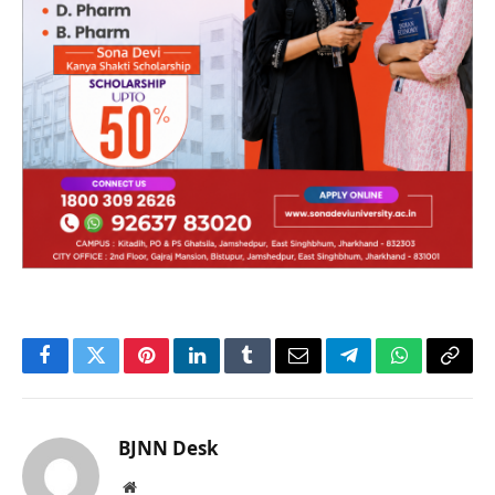
Facebook
Twitter
Pinterest
LinkedIn
Tumblr
Email
Telegram
WhatsApp
Copy
Link
BJNN Desk
Website