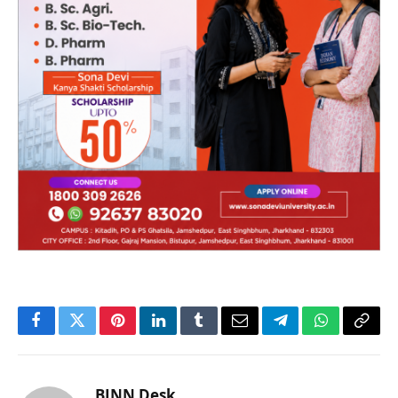
Facebook
Twitter
Pinterest
LinkedIn
Tumblr
Email
Telegram
WhatsApp
Copy
Link
BJNN Desk