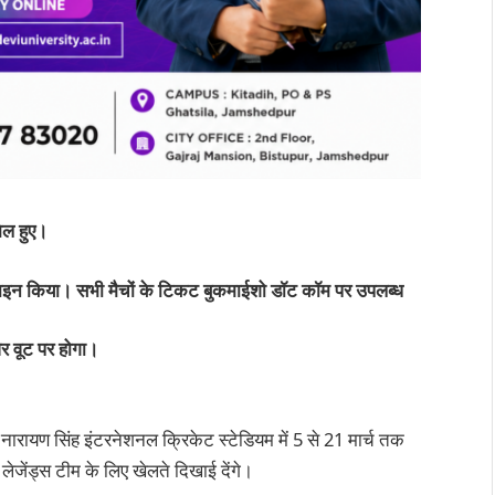
िल
हुए।
वाइन
किया।
सभी
मैचों
के
टिकट
बुकमाईशो
डॉट
कॉम
पर
उपलब्ध
र
वूट
पर
होगा।
रायण सिंह इंटरनेशनल क्रिकेट स्टेडियम में 5 से 21 मार्च तक
 लेजेंड्स टीम के लिए खेलते दिखाई देंगे।