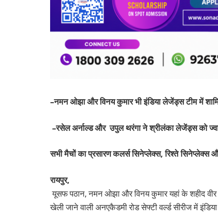
–
नमन
ओझा
और
विनय
कुमार
भी
इंडिया
लेजेंड्स
टीम
में
शाम
–
रसेल
अर्नाल्ड
और
उपुल
थरंगा
ने
श्रीलंका
लेजेंड्स
को
ज्
सभी
मैचों
का
प्रसारण
कलर्स
सिनेप्लेक्स,
रिश्ते
सिनेप्लेक्स
औ
रायपुर,
यूसफ पठान, नमन ओझा और विनय कुमार यहां के शहीद वीर ना
खेली जाने वाली अनएकैडमी रोड सेफ्टी वर्ल्ड सीरीज में इंडिया