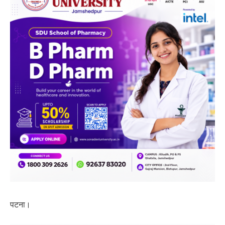
पटना।