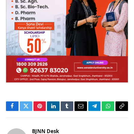
Facebook
Twitter
Pinterest
LinkedIn
Tumblr
Email
Telegram
WhatsApp
Copy
Link
BJNN Desk
Website
आनंद किशोर बिहार झारखंड न्यूज़ नेटवर्क में कॉपी एडिटर के रूप में
कार्यरत हैं। वे सामाजिक मुद्दों, जनहित और मानवीय संवेदनाओं से
जुड़ी खबरों पर विशेष रुचि रखते हैं। आनंद का उद्देश्य कमजोर और
जरूरतमंद लोगों की आवाज को सही मंच तक पहुंचाना है। वे निष्पक्ष,
सरल और प्रभावशाली पत्रकारिता में विश्वास रखते हैं।