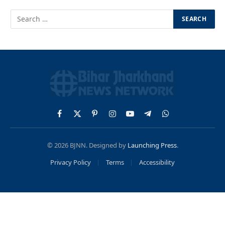
Facebook
X
Pinterest
Instagram
YouTube
Telegram
WhatsApp
(Twitter)
© 2026 BJNN. Designed by
Launching Press
.
Privacy Policy
Terms
Accessibility