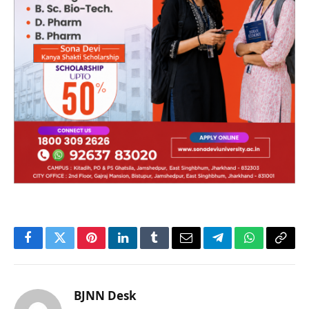
Facebook
Twitter
Pinterest
LinkedIn
Tumblr
Email
Telegram
WhatsApp
Copy
Link
BJNN Desk