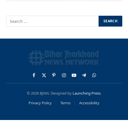
Facebook
X
Pinterest
Instagram
YouTube
Telegram
WhatsApp
(Twitter)
© 2026 BJNN. Designed by
Launching Press
.
Privacy Policy
Terms
Accessibility