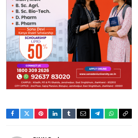
Facebook
Twitter
Pinterest
LinkedIn
Tumblr
Email
Telegram
WhatsApp
Copy
Link