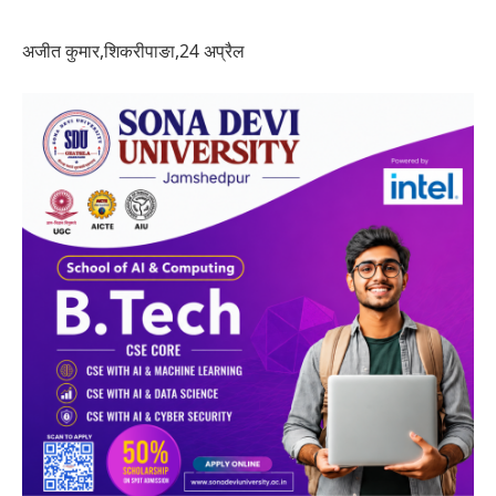
अजीत कुमार,शिकरीपाङा,24 अप्रैल