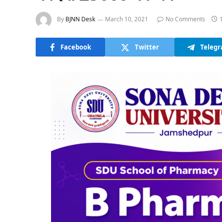
By
BJNN Desk
March 10, 2021
No Comments
Facebook
Twitter
Teleg