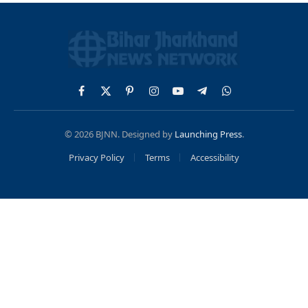
Facebook
X
Pinterest
Instagram
YouTube
Telegram
WhatsApp
(Twitter)
© 2026 BJNN. Designed by
Launching Press
.
Privacy Policy
Terms
Accessibility