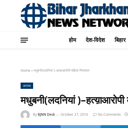
होम
देश-विदेश
बिहार
Home
»
मधुबनी(लदनियां )–हत्य़ाआरोपी महिला गिरफ्तार
अपराध
मधुबनी(लदनियां )–हत्य़ाआरोपी 
By
BJNN Desk
October 27, 2016
No Comments