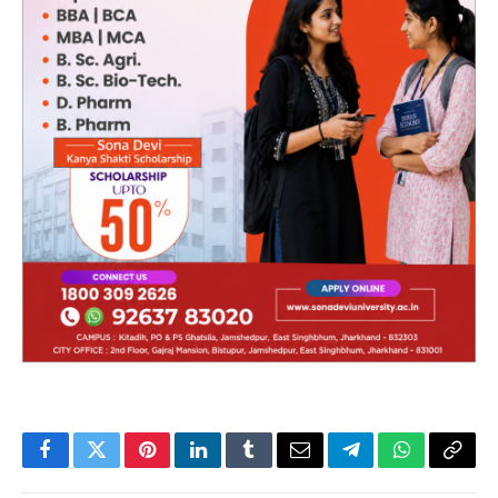
Facebook
Twitter
Pinterest
LinkedIn
Tumblr
Email
Telegram
WhatsApp
Copy