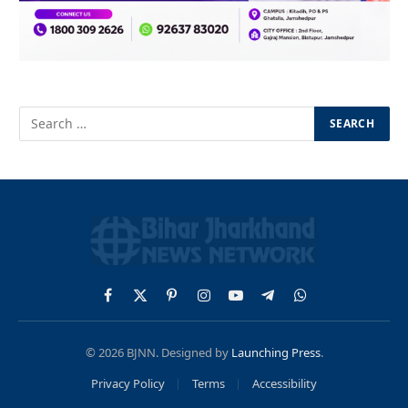
Facebook
X
Pinterest
Instagram
YouTube
Telegram
WhatsApp
(Twitter)
© 2026 BJNN. Designed by
Launching Press
.
Privacy Policy
Terms
Accessibility