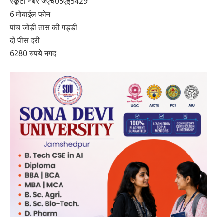
स्कूटी नंबर जेएच05एई5429
6 मोबाईल फोन
पांच जोड़ी तास की गड्डी
दो पीस दरी
6280 रुपये नगद