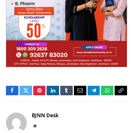
Facebook
Twitter
Pinterest
LinkedIn
Tumblr
Email
Telegram
WhatsApp
Copy
Link
BJNN Desk
Website