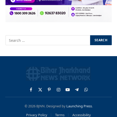
Facebook
X
Pinterest
Instagram
YouTube
Telegram
WhatsApp
(Twitter)
© 2026 BJNN. Designed by
Launching Press
.
Privacy Policy
Terms
Accessibility