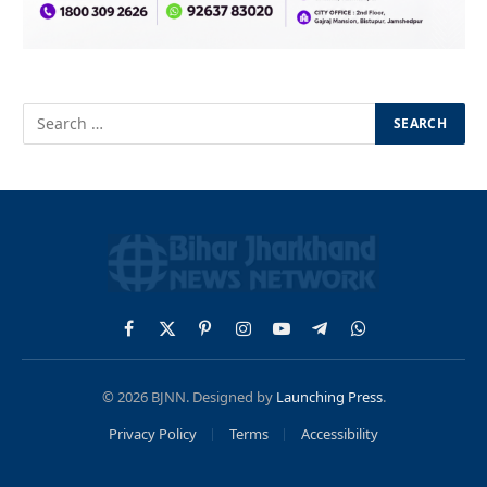
Facebook
X
Pinterest
Instagram
YouTube
Telegram
WhatsApp
(Twitter)
© 2026 BJNN. Designed by
Launching Press
.
Privacy Policy
Terms
Accessibility