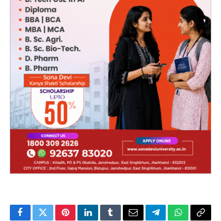
Facebook
Twitter
Pinterest
LinkedIn
Tumblr
Email
Telegram
WhatsApp
Copy