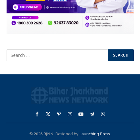
Facebook
X
Pinterest
Instagram
YouTube
Telegram
WhatsApp
(Twitter)
© 2026 BJNN. Designed by
Launching Press
.