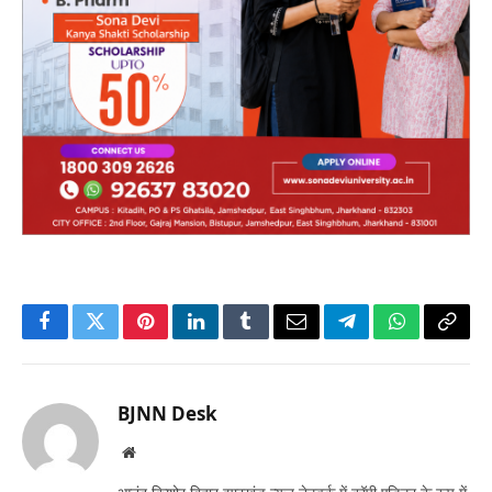
Facebook
Twitter
Pinterest
LinkedIn
Tumblr
Email
Telegram
WhatsApp
Copy
Link
BJNN Desk
Website