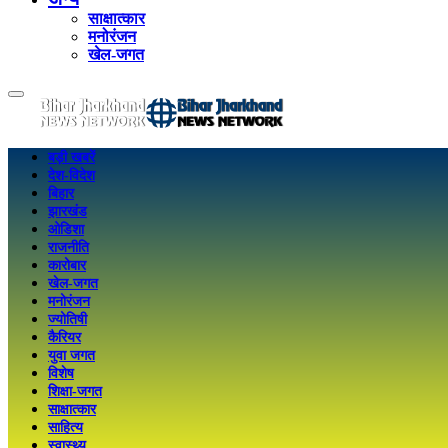
साक्षात्कार
मनोरंजन
खेल-जगत
बड़ी खबरें
देश-विदेश
बिहार
झारखंड
ओडिशा
राजनीति
कारोबार
खेल-जगत
मनोरंजन
ज्योतिषी
कैरियर
युवा जगत
विशेष
शिक्षा-जगत
साक्षात्कार
साहित्य
स्वास्थ्य