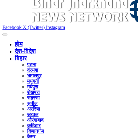
Facebook
X (Twitter)
Instagram
होम
देश-विदेश
बिहार
पटना
दंरभगा
भागलपुर
मधुबनी
मधेपुरा
शेखपुरा
सहरसा
सुपौल
अररिया
अरवल
औरंगाबाद
कटिहार
किशनगंज
कैमुर