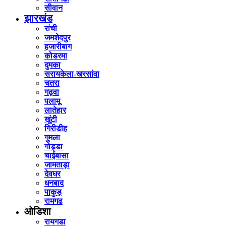
सीवान
झारखंड
रांची
जमशेदपुर
हजारीबाग
कोडरमा
दुमका
सरायकेला-खरसांवा
चतरा
गढ़वा
पलामू
लातेहार
खुंटी
गिरीडीह
गुमला
गोड्डा
चाईबासा
जामताड़ा
देवघर
धनबाद
पाकुड़
रामगढ
ओडिशा
रायगडा