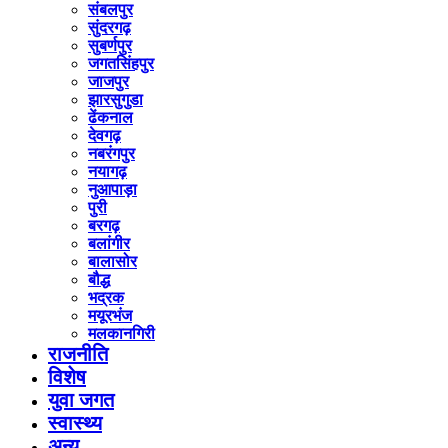
संबलपुर
सुंदरगढ़
सुबर्णपुर
जगतसिंहपुर
जाजपुर
झारसुगुडा
ढेंकनाल
देवगढ़
नबरंगपुर
नयागढ़
नुआपाड़ा
पुरी
बरगढ़
बलांगीर
बालासोर
बौद्ध
भद्रक
मयूरभंज
मलकानगिरी
राजनीति
विशेष
युवा जगत
स्वास्थ्य
अन्य