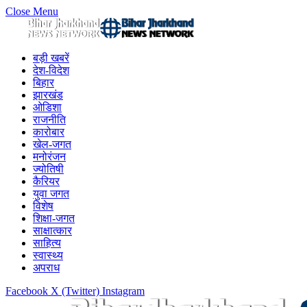
Close Menu
बड़ी खबरें
देश-विदेश
बिहार
झारखंड
ओडिशा
राजनीति
कारोबार
खेल-जगत
मनोरंजन
ज्योतिषी
कैरियर
युवा जगत
विशेष
शिक्षा-जगत
साक्षात्कार
साहित्य
स्वास्थ्य
अपराध
Facebook
X (Twitter)
Instagram