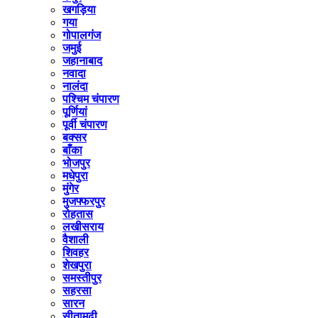
खगड़िया
गया
गोपालगंज
जमुई
जहानाबाद
नवादा
नालंदा
पश्चिम चंपारण
पूर्णियां
पूर्वी चंपारण
बक्सर
बाँका
भोजपुर
मधेपुरा
मुंगेर
मुजफ्फरपुर
रोहतास
लखीसराय
वैशाली
शिवहर
शेखपुरा
समस्तीपुर
सहरसा
सारन
सीतामढी