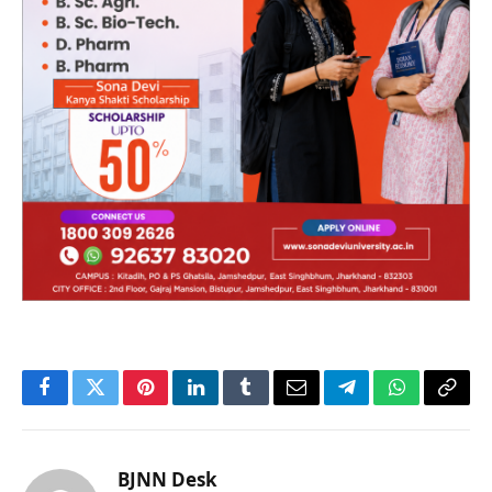
Facebook
Twitter
Pinterest
LinkedIn
Tumblr
Email
Telegram
WhatsApp
Copy
Link
BJNN Desk