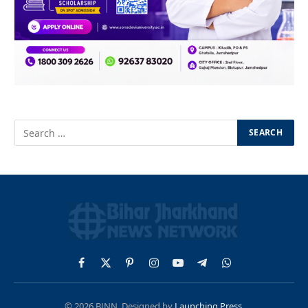
Facebook
X
Pinterest
Instagram
YouTube
Telegram
WhatsApp
(Twitter)
© 2026 BJNN. Designed by
Launching Press
.