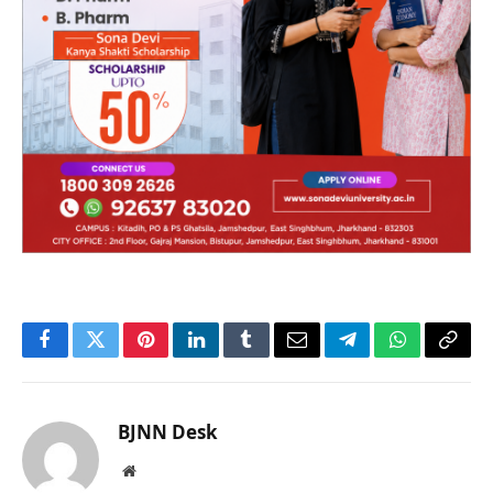
Facebook
Twitter
Pinterest
LinkedIn
Tumblr
Email
Telegram
WhatsApp
Copy
Link
BJNN Desk
Website