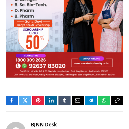
Facebook
Twitter
Pinterest
LinkedIn
Tumblr
Email
Telegram
WhatsApp
Copy
Link
BJNN Desk