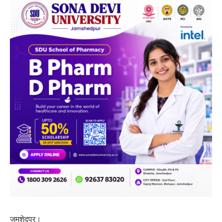
जमशेदपुर।