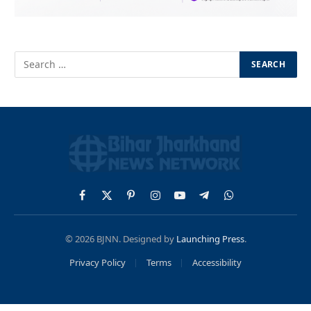
Facebook
X
Pinterest
Instagram
YouTube
Telegram
WhatsApp
(Twitter)
© 2026 BJNN. Designed by
Launching Press
.
Privacy Policy
Terms
Accessibility