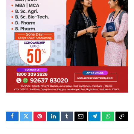
Facebook
Twitter
Pinterest
LinkedIn
Tumblr
Email
Telegram
WhatsApp
Copy
Link