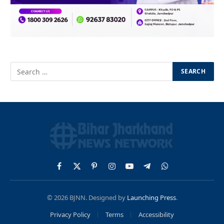
Facebook
X
Pinterest
Instagram
YouTube
Telegram
WhatsApp
(Twitter)
© 2026 BJNN. Designed by
Launching Press
.
Privacy Policy
Terms
Accessibility