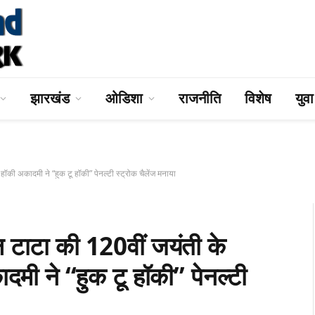
झारखंड
ओडिशा
राजनीति
विशेष
युव
ी अकादमी ने “हुक टू हॉकी” पेनल्टी स्ट्रोक चैलेंज मनाया
ा की 120वीं जयंती के
ादमी ने “हुक टू हॉकी” पेनल्टी