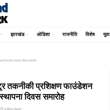
झारखंड
ओडिशा
राजनीति
विशेष
युव
अपनी 65th स्थापना दिवस समारोह
कनीकी प्रशिक्षण फाउंडेशन
्थापना दिवस समारोह
4 Mins Read