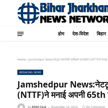
होम
देश-विदेश
बिहार
Home
»
Jamshedpur News:नेटटूर तकनीकी प्रशिक्षण फाउंडेशन (NTTF)ने मनाई 
BREAKING NEWS
Jamshedpur News:नेटटूर त
(NTTF)ने मनाई अपनी 65th स
By
BJNN Desk
November 24, 2024
No Comments