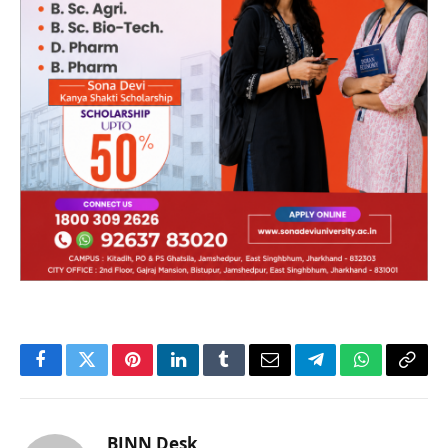
Facebook
Twitter
Pinterest
LinkedIn
Tumblr
Email
Telegram
WhatsApp
Copy
Link
BJNN Desk