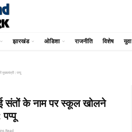
झारखंड
ओडिशा
राजनीति
विशेष
युव
ख्यमंत्री : पप्पू
ों के नाम पर स्कूल खोलने
 पप्पू
ins Read