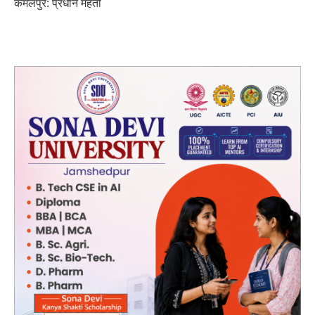
कमलपुर: प्रधान महतो