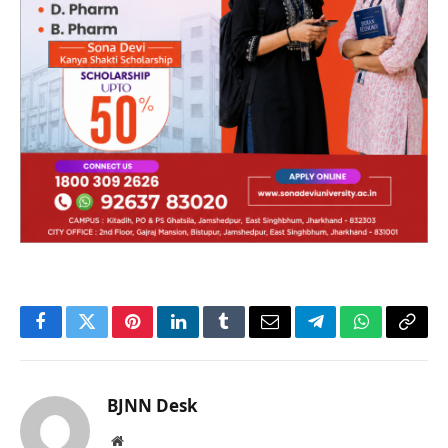
Facebook
Twitter
Pinterest
LinkedIn
Tumblr
Email
Telegram
WhatsApp
Copy
Link
BJNN Desk
Website