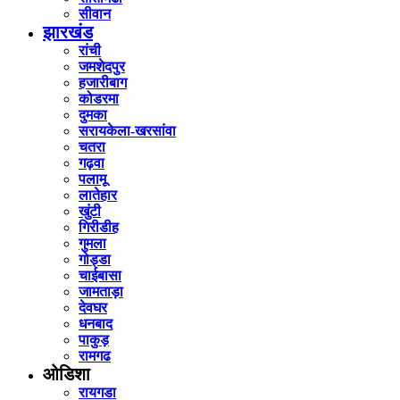
सीवान
झारखंड
रांची
जमशेदपुर
हजारीबाग
कोडरमा
दुमका
सरायकेला-खरसांवा
चतरा
गढ़वा
पलामू
लातेहार
खुंटी
गिरीडीह
गुमला
गोड्डा
चाईबासा
जामताड़ा
देवघर
धनबाद
पाकुड़
रामगढ
ओडिशा
रायगडा