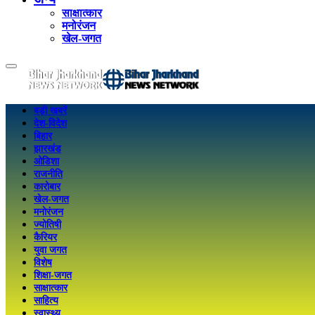
साक्षात्कार
मनोरंजन
खेल-जगत
बड़ी खबरें
देश-विदेश
बिहार
झारखंड
ओडिशा
राजनीति
कारोबार
खेल-जगत
मनोरंजन
ज्योतिषी
कैरियर
युवा जगत
विशेष
शिक्षा-जगत
साक्षात्कार
साहित्य
स्वास्थ्य