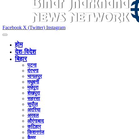
Facebook
X (Twitter)
Instagram
होम
देश-विदेश
बिहार
पटना
दंरभगा
भागलपुर
मधुबनी
मधेपुरा
शेखपुरा
सहरसा
सुपौल
अररिया
अरवल
औरंगाबाद
कटिहार
किशनगंज
कैमुर