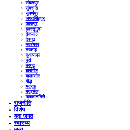
संबलपुर
सुंदरगढ़
सुबर्णपुर
जगतसिंहपुर
जाजपुर
झारसुगुडा
ढेंकनाल
देवगढ़
नबरंगपुर
नयागढ़
नुआपाड़ा
पुरी
बरगढ़
बलांगीर
बालासोर
बौद्ध
भद्रक
मयूरभंज
मलकानगिरी
राजनीति
विशेष
युवा जगत
स्वास्थ्य
अन्य