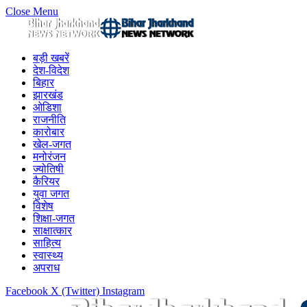
Close Menu
बड़ी खबरें
देश-विदेश
बिहार
झारखंड
ओडिशा
राजनीति
कारोबार
खेल-जगत
मनोरंजन
ज्योतिषी
कैरियर
युवा जगत
विशेष
शिक्षा-जगत
साक्षात्कार
साहित्य
स्वास्थ्य
अपराध
Facebook
X (Twitter)
Instagram