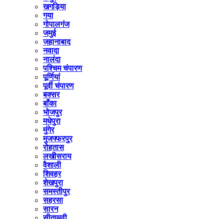
खगड़िया
गया
गोपालगंज
जमुई
जहानाबाद
नवादा
नालंदा
पश्चिम चंपारण
पूर्णियां
पूर्वी चंपारण
बक्सर
बाँका
भोजपुर
मधेपुरा
मुंगेर
मुजफ्फरपुर
रोहतास
लखीसराय
वैशाली
शिवहर
शेखपुरा
समस्तीपुर
सहरसा
सारन
सीतामढी