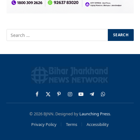
Facebook
X
Pinterest
Instagram
YouTube
Telegram
WhatsApp
(Twitter)
© 2026 BJNN. Designed by
Launching Press
.
Privacy Policy
Terms
Accessibility