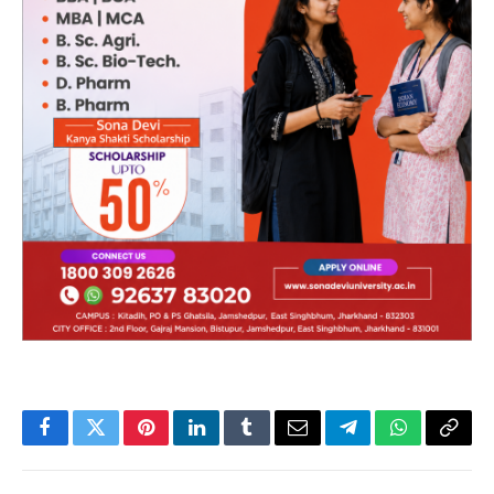
Facebook
Twitter
Pinterest
LinkedIn
Tumblr
Email
Telegram
WhatsApp
Copy
Link