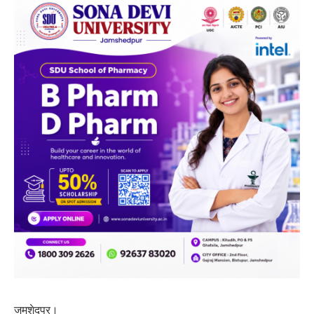
जमशेदपुर।