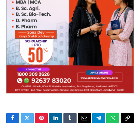
Facebook
Twitter
Pinterest
LinkedIn
Tumblr
Email
Telegram
WhatsApp
Copy
Link