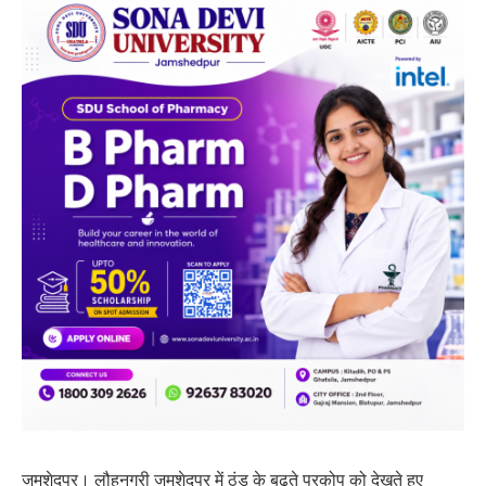
जमशेदपुर। लौहनगरी जमशेदपुर में ठंड के बढ़ते प्रकोप को देखते हुए