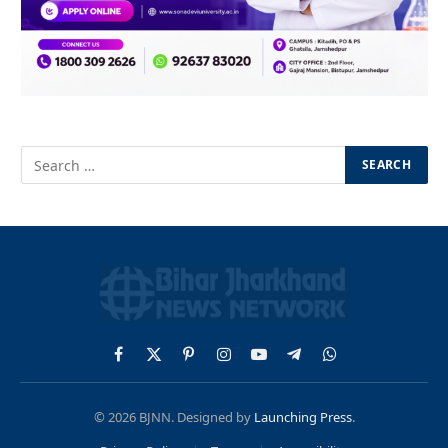
Facebook
X
Pinterest
Instagram
YouTube
Telegram
WhatsApp
(Twitter)
© 2026 BJNN. Designed by
Launching Press
.