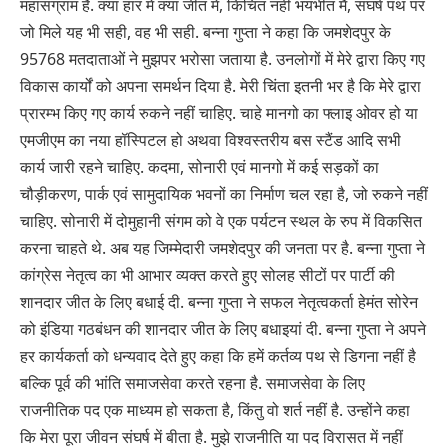
महासंग्राम है. क्‍या हार में क्‍या जीत में, किंचित नहीं भयभीत मैं, संघर्ष पथ पर
जो मिले यह भी सही, वह भी सही. बन्ना गुप्ता ने कहा कि जमशेदपुर के
95768 मतदाताओं ने मुझपर भरोसा जताया है. उनलोगों में मेरे द्वारा किए गए
विकास कार्यों को अपना समर्थन दिया है. मेरी चिंता इतनी भर है कि मेरे द्वारा
प्रारम्भ किए गए कार्य रुकने नहीं चाहिए. चाहे मानगो का फ्लाइ ओवर हो या
एमजीएम का नया हॉस्पिटल हो अथवा विश्वस्तरीय बस स्टैंड आदि सभी
कार्य जारी रहने चाहिए. कदमा, सोनारी एवं मानगो में कई सड़कों का
चौड़ीकरण, पार्क एवं सामुदायिक भवनों का निर्माण चल रहा है, जो रुकने नहीं
चाहिए. सोनारी में दोमुहानी संगम को वे एक पर्यटन स्थल के रुप में विकसित
करना चाहते थे. अब यह जिम्मेदारी जमशेदपुर की जनता पर है. बन्ना गुप्ता ने
कांग्रेस नेतृत्व का भी आभार व्यक्त करते हुए सोलह सीटों पर पार्टी की
शानदार जीत के लिए बधाई दी. बन्ना गुप्ता ने सफल नेतृत्वकर्ता हेमंत सोरेन
को इंडिया गठबंधन की शानदार जीत के लिए बधाइयां दी. बन्ना गुप्ता ने अपने
हर कार्यकर्ता को धन्यवाद देते हुए कहा कि हमें कर्तव्य पथ से डिगना नहीं है
बल्कि पूर्व की भांति समाजसेवा करते रहना है. समाजसेवा के लिए
राजनीतिक पद एक माध्यम हो सकता है, किंतु वो शर्त नहीं है. उन्होंने कहा
कि मेरा पूरा जीवन संघर्ष में बीता है. मुझे राजनीति या पद विरासत में नहीं