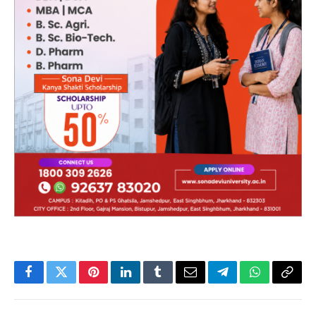
Facebook
Twitter
Pinterest
LinkedIn
Tumblr
Email
Telegram
WhatsApp
Copy
Link